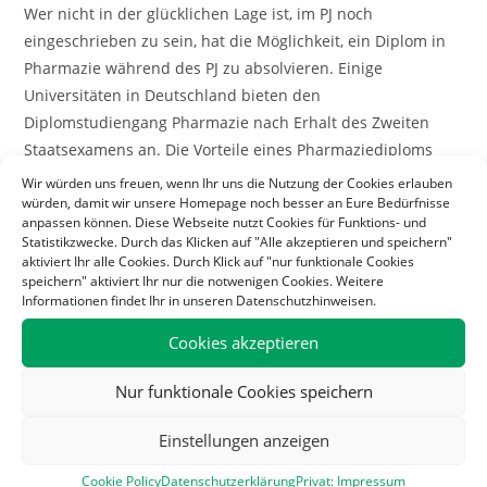
Wer nicht in der glücklichen Lage ist, im PJ noch
eingeschrieben zu sein, hat die Möglichkeit, ein Diplom in
Pharmazie während des PJ zu absolvieren. Einige
Universitäten in Deutschland bieten den
Diplomstudiengang Pharmazie nach Erhalt des Zweiten
Staatsexamens an. Die Vorteile eines Pharmaziediploms
während des Auslands-PJ sind zum einen die Bearbeitung
Wir würden uns freuen, wenn Ihr uns die Nutzung der Cookies erlauben
würden, damit wir unsere Homepage noch besser an Eure Bedürfnisse
eines Forschungsprojekts und damit die Eignung für
anpassen können. Diese Webseite nutzt Cookies für Funktions- und
bestimmte Stipendienangebote, zum anderen die
Statistikzwecke. Durch das Klicken auf "Alle akzeptieren und speichern"
Immatrikulation an einer Universität, was die Auswahl der
aktiviert Ihr alle Cookies. Durch Klick auf "nur funktionale Cookies
speichern" aktiviert Ihr nur die notwenigen Cookies. Weitere
Stipendienmöglichkeiten erweitert.
Informationen findet Ihr in unseren Datenschutzhinweisen.
Hier erfahrt ihr mehr zur Diplomarbeit während des PJ.
Cookies akzeptieren
Nur funktionale Cookies speichern
Ein weiteres Kriterium für mögliche Stipendien ist der
Bereich, in dem ihr euer Praktikum antreten wollt.
Einstellungen anzeigen
Cookie Policy
Datenschutzerklärung
Privat: Impressum
Falls ihr ein Forschungsprojekt im Rahmen eures Auslands-