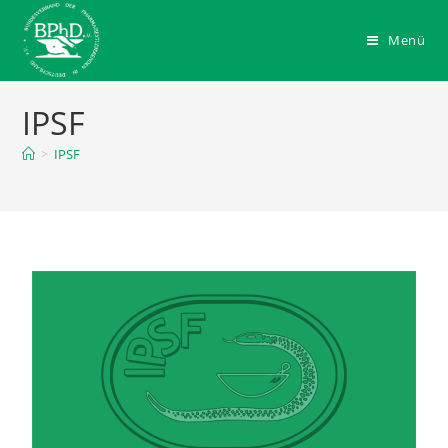
Menü
IPSF
>
IPSF