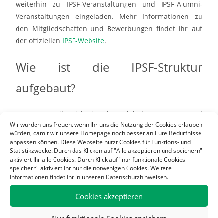
weiterhin zu IPSF-Veranstaltungen und IPSF-Alumni-
Veranstaltungen eingeladen. Mehr Informationen zu
den Mitgliedschaften und Bewerbungen findet ihr auf
der offiziellen
IPSF-Website
.
Wie ist die IPSF-Struktur
aufgebaut?
IPSF unterteilt sich in den globalen IPSF-Vorstand
Wir würden uns freuen, wenn Ihr uns die Nutzung der Cookies erlauben
(Executive Committee), bestehend aus 17 gewählten
würden, damit wir unsere Homepage noch besser an Eure Bedürfnisse
Mitgliedern, und die fünf regionalen IPSF-Vorstände
anpassen können. Diese Webseite nutzt Cookies für Funktions- und
(Regional Working Groups) der fünf IPSF-Regionen
Statistikzwecke. Durch das Klicken auf "Alle akzeptieren und speichern"
aktiviert Ihr alle Cookies. Durch Klick auf "nur funktionale Cookies
(Regional Offices). Der BPhD ist Teil der europäischen
speichern" aktiviert Ihr nur die notwenigen Cookies. Weitere
IPSF-Region (IPSF European Regional Office), die durch
Informationen findet Ihr in unseren Datenschutzhinweisen.
den europäischen regionalen IPSF-Vorstand (IPSF
Cookies akzeptieren
European Regional Working Group), bestehend aus
sieben gewählten Mitgliedern, verwaltet wird.
Nur funktionale Cookies speichern