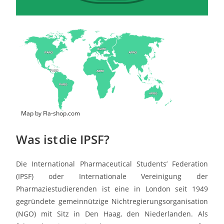
EuRO
EuRO
PARO
PARO
APRO
APRO
PARO
PARO
AfRO
AfRO
PARO
PARO
APRO
APRO
Map by Fla-shop.com
Was ist die IPSF?
Die International Pharmaceutical Students’ Federation
(IPSF) oder Internationale Vereinigung der
Pharmaziestudierenden ist eine in London seit 1949
gegründete gemeinnützige Nichtregierungsorganisation
(NGO) mit Sitz in Den Haag, den Niederlanden. Als