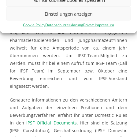
Neben den gewählten IPSF-Vorständler*innen gibt es
Einstellungen anzeigen
viele weitere Ämter, z.B. die der Koordinatoren und
Mitglieder der Komitees und Subkomitees, die
Cookie Policy
Datenschutzerklärung
Privat: Impressum
insgesamt von
ca. 400 ehrenamtlich engagierten
Pharmaziestudierenden und Jungpharmazeut*innen
weltweit für eine Amtsperiode von ca. einem Jahr
übernommen werden. Um IPSF-Team-Mitglied zu
werden, müsst ihr bei einem Aufruf zum IPSF-Team (Call
for IPSF Team) im September bzw. Oktober eine
Bewerbung einreichen und vom IPSF-Vorstand
eingesetzt werden.
Genauere Informationen zu den verschiedenen Ämtern
und Aufgaben der einzelnen Positionen und dem
Bewerbungsverfahren erfahrt ihr unter Domestic Rules
in den
IPSF Official Documents
. Hier sind die Satzung
(IPSF Constitution), Geschäftsordnung (IPSF Domestic