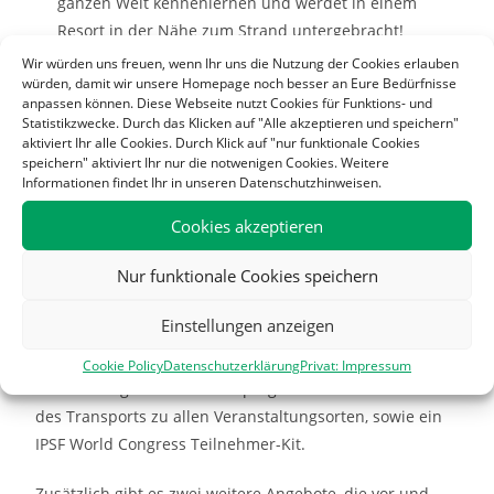
ganzen Welt kennenlernen und werdet in einem
Resort in der Nähe zum Strand untergebracht!
Ihr habt die Chance, euch anschließend zusätzlich
Wir würden uns freuen, wenn Ihr uns die Nutzung der Cookies erlauben
würden, damit wir unsere Homepage noch besser an Eure Bedürfnisse
zur Post Congress Tour (PCT) anzumelden, die euch
anpassen können. Diese Webseite nutzt Cookies für Funktions- und
u.a. auf eine gemeinsame Reise in die Hauptstadt
Statistikzwecke. Durch das Klicken auf "Alle akzeptieren und speichern"
Kairo begleitet!
aktiviert Ihr alle Cookies. Durch Klick auf "nur funktionale Cookies
speichern" aktiviert Ihr nur die notwenigen Cookies. Weitere
Informationen findet Ihr in unseren Datenschutzhinweisen.
Wie viel kostet die Teilnahme?
Cookies akzeptieren
1st Phase: 12.05.-10.06.2022 440€
2nd Phase: 11.06.-30.06.2022 500€
Nur funktionale Cookies speichern
3rd Phase: 01.07.-15.07.2022 550€
Einstellungen anzeigen
Die Kosten beinhalten die Unterkunftskosten für 8
Nächte, die Tagesverpflegung für 9 Tage, den Zugang
Cookie Policy
Datenschutzerklärung
Privat: Impressum
zum Bildungs- und Rahmenprogramm einschließlich
des Transports zu allen Veranstaltungsorten, sowie ein
IPSF World Congress Teilnehmer-Kit.
Zusätzlich gibt es zwei weitere Angebote, die vor und