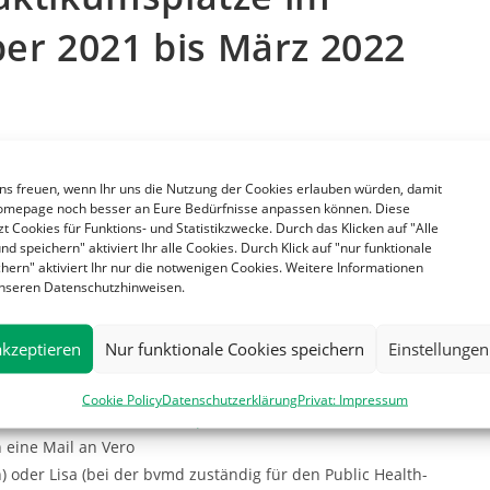
r 2021 bis März 2022
ns freuen, wenn Ihr uns die Nutzung der Cookies erlauben würden, damit
omepage noch besser an Eure Bedürfnisse anpassen können. Diese
t Cookies für Funktions- und Statistikzwecke. Durch das Klicken auf "Alle
nd speichern" aktiviert Ihr alle Cookies. Durch Klick auf "nur funktionale
hern" aktiviert Ihr nur die notwenigen Cookies. Weitere Informationen
 unseren Datenschutzhinweisen.
schland e. V. (bvmd) hat die Restplatzphase für Praktikumsplätze
et! Für uns Pharmis kommen sowohl der Forschungs- als auch der
akzeptieren
Nur funktionale Cookies speichern
Einstellungen
ausdrücklich erwünscht, auch wenn wir nicht Medizin studieren!
d werdet auch durch das lokale Austauschteam vor Ort betreut.
Cookie Policy
Datenschutzerklärung
Privat: Impressum
ebsite der bvmd durch (
https://www.bvmd.de/unsere-
n eine Mail an Vero
 oder Lisa (bei der bvmd zuständig für den Public Health-