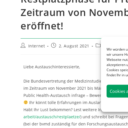
Zeitraum von Novembe
eröffnet!
Internet
2. August 2021
Allgemein
Wir würden u
wir unsere H
Webseite nutz
akzeptieren u
Liebe Austauschinteressierte,
Cookies speic
findet Ihr in
Die Bundesvertretung der Medizinstudierenden in Deut
im Zeitraum von November 2021 bis März 2022 eröffn
Cookies 
Public Health-Austausch infrage – Bewerbungen sind 
Ihr könnt tolle Erfahrungen im Ausland sammeln un
Habt Ihr Lust bekommen? Lest weitere Infos auf der W
arbeit/austausch/restplaetze/
) und schreibt bei Frage
(bei der bvmd zuständig für den Forschungsaustausch)