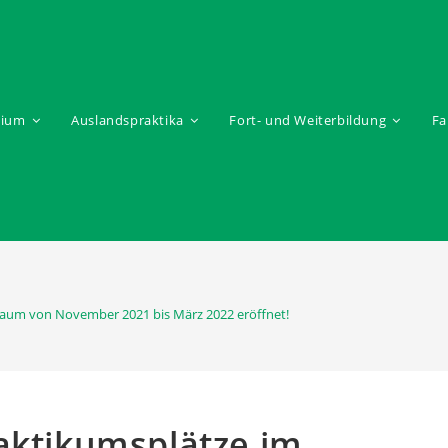
dium
Auslandspraktika
Fort- und Weiterbildung
Fa
traum von November 2021 bis März 2022 eröffnet!
aktikumsplätze im