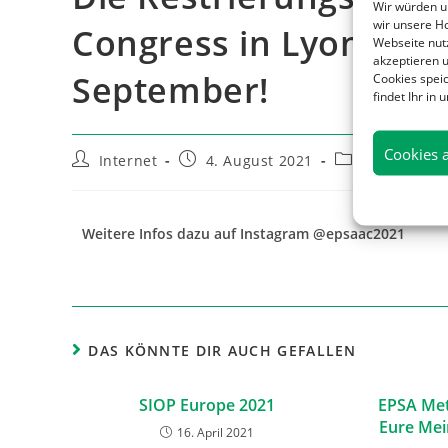
Wir würden u
wir unsere H
Congress in Lyon läuf
Webseite nutz
akzeptieren u
September!
Cookies speic
findet Ihr in
Cookies 
Internet
4. August 2021
EPSA
Weitere Infos dazu auf Instagram @epsaac2021
DAS KÖNNTE DIR AUCH GEFALLEN
SIOP Europe 2021
EPSA Met
Eure Mei
16. April 2021