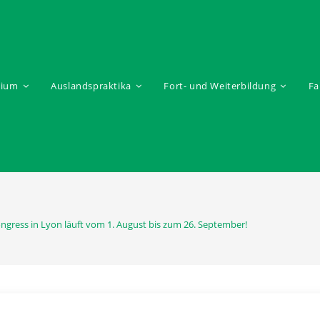
dium
Auslandspraktika
Fort- und Weiterbildung
Fa
ngress in Lyon läuft vom 1. August bis zum 26. September!
 für den 43. EPSA Annual