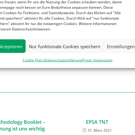
ns freuen, wenn Ihr uns die Nutzung der Cookies erlauben würden, damit
omepage noch besser an Eure Bedürfnisse anpassen können. Diese
t vom 1. August bis zum 26
t Cookies für Funktions- und Statistikzwecke. Durch das Klicken auf "Alle
nd speichern" aktiviert Ihr alle Cookies. Durch Klick auf "nur funktionale
hern" aktiviert Ihr nur die notwenigen Cookies. Weitere Informationen
 unseren Datenschutzhinweisen.
akzeptieren
Nur funktionale Cookies speichern
Einstellungen
Cookie Policy
Datenschutzerklärung
Privat: Impressum
hodology Booklet –
EPSA TNT
nung ist uns wichtig
31. März 2021