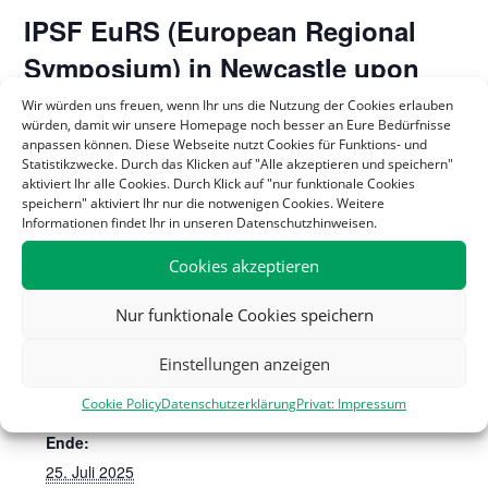
IPSF EuRS (European Regional
Symposium) in Newcastle upon
Tyne, UK
Wir würden uns freuen, wenn Ihr uns die Nutzung der Cookies erlauben
würden, damit wir unsere Homepage noch besser an Eure Bedürfnisse
21. Juli 2025
-
25. Juli 2025
anpassen können. Diese Webseite nutzt Cookies für Funktions- und
Statistikzwecke. Durch das Klicken auf "Alle akzeptieren und speichern"
aktiviert Ihr alle Cookies. Durch Klick auf "nur funktionale Cookies
ausland@bphd.de
speichern" aktiviert Ihr nur die notwenigen Cookies. Weitere
Informationen findet Ihr in unseren Datenschutzhinweisen.
Zum Kalender hinzufügen
Cookies akzeptieren
Nur funktionale Cookies speichern
DETAILS
Einstellungen anzeigen
Beginn:
21. Juli 2025
Cookie Policy
Datenschutzerklärung
Privat: Impressum
Ende:
25. Juli 2025