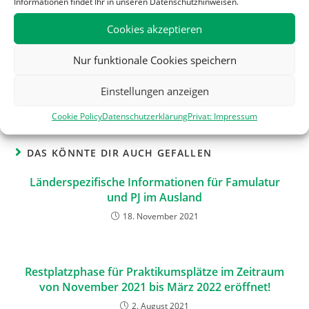
Informationen findet Ihr in unseren Datenschutzhinweisen.
Cookies akzeptieren
Eure EPSA LS
Nur funktionale Cookies speichern
Theresa
Einstellungen anzeigen
Cookie Policy
Datenschutzerklärung
Privat: Impressum
DAS KÖNNTE DIR AUCH GEFALLEN
Länderspezifische Informationen für Famulatur
und PJ im Ausland
18. November 2021
Restplatzphase für Praktikumsplätze im Zeitraum
von November 2021 bis März 2022 eröffnet!
2. August 2021