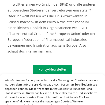
ihr wollt erfahren wofür sich der BPhD und alle anderen
europäischen Studierendenvertretungen einsetzten?
Oder ihr wollt wissen was die EPSA-Praktikanten in
Brüssel machen? In dem Policy Newsletter könnt ihr
einen kleinen Einblick in Organisationen wie PGEU
(Pharmaceutical Group of the European Union) oder der
European Federation of Pharmaceutical Industries
bekommen und Inspiration aus ganz Europa. Also
schaut doch gerne mal rein:
Policy-Newsletter
Wir würden uns freuen, wenn Ihr uns die Nutzung der Cookies erlauben
würden, damit wir unsere Homepage noch besser an Eure Bedürfnisse
Bei Fragen meldet euch gerne per E-Mail epsa@bphd.de
anpassen können. Diese Webseite nutzt Cookies für Funktions- und
Statistikzwecke. Durch das Klicken auf "Alle akzeptieren und speichern"
bei mir!
aktiviert Ihr alle Cookies. Durch Klick auf "nur funktionale Cookies
speichern" aktiviert Ihr nur die notwenigen Cookies. Weitere
Viele Grüße